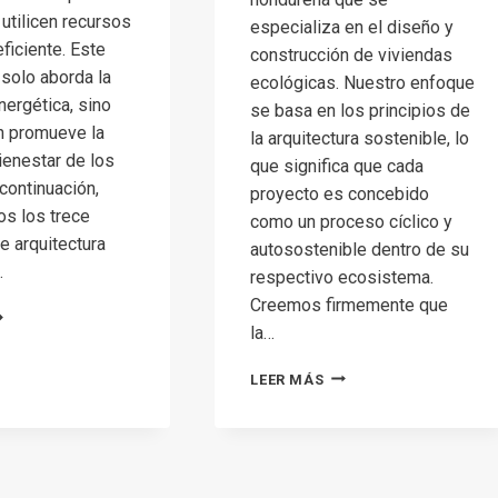
 utilicen recursos
especializa en el diseño y
ficiente. Este
construcción de viviendas
solo aborda la
ecológicas. Nuestro enfoque
nergética, sino
se basa en los principios de
n promueve la
la arquitectura sostenible, lo
bienestar de los
que significa que cada
 continuación,
proyecto es concebido
s los trece
como un proceso cíclico y
e arquitectura
autosostenible dentro de su
…
respectivo ecosistema.
Creemos firmemente que
OS
la…
RECE
INCIPIOS
CONSTRUCCIÓN
E
LEER MÁS
DE
RQUITECTURA
VIVIENDAS
STENIBLE
ECOLÓGICAS:
UN
ENFOQUE