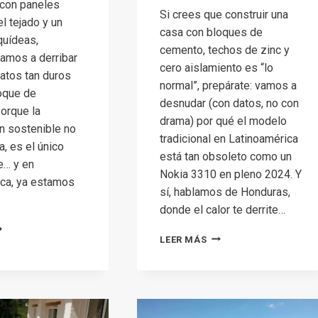
 con paneles
Si crees que construir una
l tejado y un
casa con bloques de
quídeas,
cemento, techos de zinc y
vamos a derribar
cero aislamiento es “lo
atos tan duros
normal”, prepárate: vamos a
oque de
desnudar (con datos, no con
orque la
drama) por qué el modelo
n sostenible no
tradicional en Latinoamérica
, es el único
está tan obsoleto como un
le… y en
Nokia 3310 en pleno 2024. Y
ica, ya estamos
sí, hablamos de Honduras,
donde el calor te derrite…
ONSTRUCCIÓN
CONSTRUCCIÓN
LEER MÁS
E
TRADICIONAL
VIENDAS
VS.
OLÓGICAS:
CONSTRUCCIÓN
N
ECOLÓGICA:
NFOQUE
¿TODAVÍA
STENIBLE