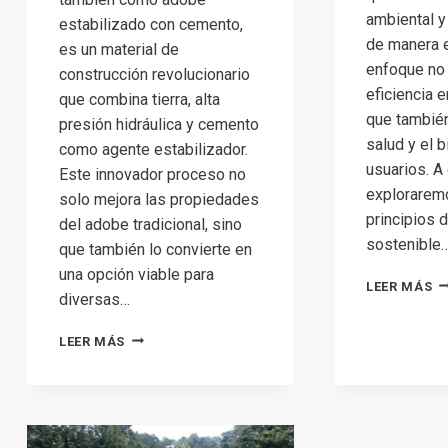
ambiental y
estabilizado con cemento,
de manera e
es un material de
enfoque no 
construcción revolucionario
eficiencia e
que combina tierra, alta
que tambié
presión hidráulica y cemento
salud y el 
como agente estabilizador.
usuarios. A
Este innovador proceso no
exploraremo
solo mejora las propiedades
principios d
del adobe tradicional, sino
sostenible
que también lo convierte en
una opción viable para
L
LEER MÁS
diversas…
T
PR
VENTAJAS
LEER MÁS
D
DEL
A
ADOBE
SO
ESTABILIZADO
CON
CEMENTO