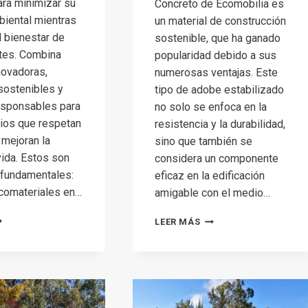
ra minimizar su
Concreto de Ecomobilia es
iental mientras
un material de construcción
 bienestar de
sostenible, que ha ganado
tes. Combina
popularidad debido a sus
novadoras,
numerosas ventajas. Este
sostenibles y
tipo de adobe estabilizado
esponsables para
no solo se enfoca en la
ios que respetan
resistencia y la durabilidad,
 mejoran la
sino que también se
vida. Estos son
considera un componente
 fundamentales:
eficaz en la edificación
Ecomateriales en…
amigable con el medio…
QUÉ
CARACTERÍSTICAS
LEER MÁS
Y
NA
BENEFICIOS
ASA
DEL
COLÓGICA?
ADB-
CONCRETO
DE