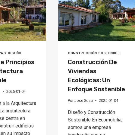
ECOMOBILIA
A Y DISEÑO
CONSTRUCCIÓN SOSTENIBLE
e Principios
Construcción De
itectura
Viviendas
ble
Ecológicas: Un
Enfoque Sostenible
a
2025-01-04
Por
Jose Sosa
2025-01-04
 a la Arquitectura
La arquitectura
Diseño y Construcción
se centra en
Sostenible En Ecomobilia,
nstruir edificios
somos una empresa
cen su impacto
hondureña que se