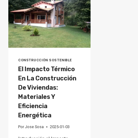
EN
LA
CONSTRUCCIÓN
CONSTRUCCIÓN SOSTENIBLE
El Impacto Térmico
En La Construcción
De Viviendas:
Materiales Y
Eficiencia
Energética
Por
Jose Sosa
2025-01-03