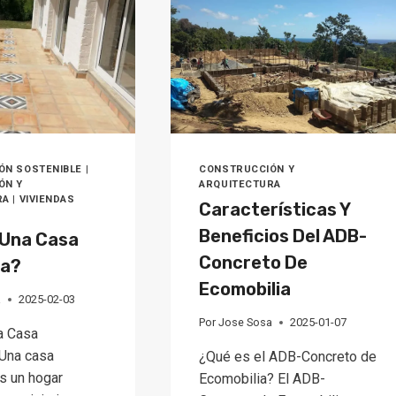
CREES
EN
N
LOS
ENTIRAS
MITOS
RDES)
DEL
CEMENTO
Y
EL
BLOQUE?
ÓN SOSTENIBLE
|
CONSTRUCCIÓN Y
ÓN Y
ARQUITECTURA
RA
|
VIVIENDAS
Características Y
Beneficios Del ADB-
 Una Casa
Concreto De
ca?
Ecomobilia
a
2025-02-03
Por
Jose Sosa
2025-01-07
a Casa
 Una casa
¿Qué es el ADB-Concreto de
s un hogar
Ecomobilia? El ADB-