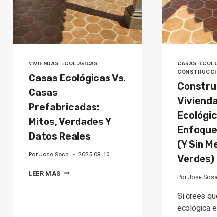
VIVIENDAS ECOLÓGICAS
CASAS ECOL
CONSTRUCCI
Casas Ecológicas Vs.
Constru
Casas
Viviend
Prefabricadas:
Ecológic
Mitos, Verdades Y
Enfoque
Datos Reales
(Y Sin M
Por
Jose Sosa
2025-03-10
Verdes)
CASAS
LEER MÁS
Por
Jose Sos
ECOLÓGICAS
VS.
Si crees qu
CASAS
ecológica e
PREFABRICADAS: