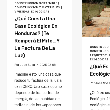
(Y
CONSTRUCCIÓN SOSTENIBLE
|
SI
CONSTRUCCIÓN Y MATERIALES
|
VIVIENDAS ECOLÓGICAS
M
VE
¿Qué Cuesta Una
Casa Ecológica En
Honduras? (Te
Romperá El Mito… Y
La Factura De La
CONSTRUCCI
CONSTRUCCI
Luz)
ARQUITECTU
ECOLÓGICAS
Por
Jose Sosa
2025-02-08
¿Qué Es
Ecológi
Imagina esto: una casa que
reduce tu factura de la luz a
Por
Jose Sos
casi CERO. Una casa que no
depende de los cortes de
¿Qué es un
energía, de las subidas de
Ecológica?
tarifas ni de los «apagones
ecológica e