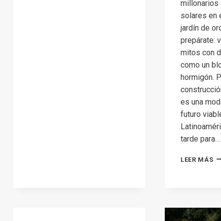
millonarios
MITOS,
VERDADES
solares en e
Y
jardín de or
DATOS
prepárate: 
REALES
mitos con d
como un bl
hormigón. P
construcció
es una moda
futuro viab
Latinoamér
tarde para…
C
LEER MÁS
D
VI
EC
U
E
SO