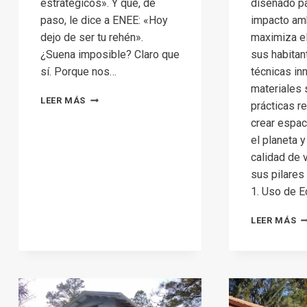
estratégicos». Y que, de
diseñado pa
paso, le dice a ENEE: «Hoy
impacto amb
dejo de ser tu rehén».
maximiza el
¿Suena imposible? Claro que
sus habitan
sí. Porque nos…
técnicas in
materiales 
¿QUÉ
LEER MÁS
prácticas r
CUESTA
crear espac
UNA
CASA
el planeta y
ECOLÓGICA
calidad de 
EN
sus pilares
HONDURAS?
1. Uso de 
(TE
ROMPERÁ
¿
EL
LEER MÁS
ES
MITO…
U
Y
C
LA
E
FACTURA
DE
LA