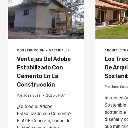
LUZ)
CONSTRUCCIÓN Y MATERIALES
ARQUITECTUR
Ventajas Del Adobe
Los Trec
Estabilizado Con
De Arqu
Cemento En La
Sosteni
Construcción
Por
Jose Sos
Por
Jose Sosa
2025-01-07
Introducción
Sostenible 
¿Qué es el Adobe
sostenible 
Estabilizado con Cemento?
diseñar y co
El ADB-Concreto, conocido
que minimi
también como adobe